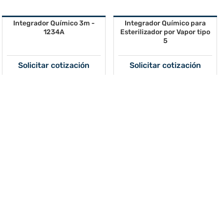
Integrador Químico 3m -
Integrador Químico para
1234A
Esterilizador por Vapor tipo
5
Solicitar cotización
Solicitar cotización
Máscara de Protección 3M -
Pack de 25 Petrifilm
6800
Aerobios Totales Express 3M