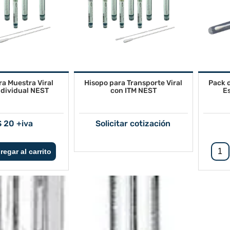
ra Muestra Viral
Hisopo para Transporte Viral
Pack 
Individual NEST
con ITM NEST
Es
 20 +iva
Solicitar cotización