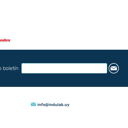
o boletín
info@indulab.uy