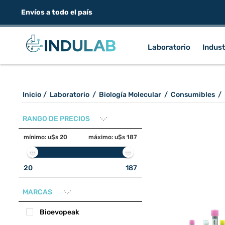
Envíos a todo el país
Laboratorio
Indust
Inicio
/
Laboratorio
/
Biología Molecular
/
Consumibles
/
RANGO DE PRECIOS
mínimo:
u$s 20
máximo:
u$s 187
20
187
MARCAS
Bioevopeak