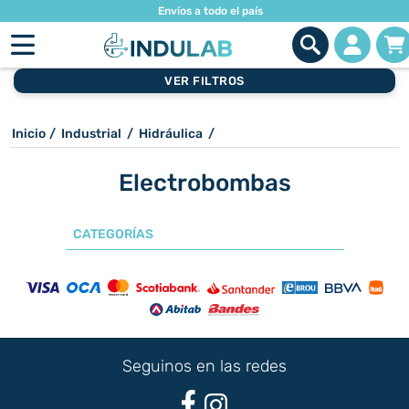
Envíos a todo el país
VER FILTROS
Inicio
/
Industrial
/
Hidráulica
/
Electrobombas
CATEGORÍAS
Seguinos en las redes