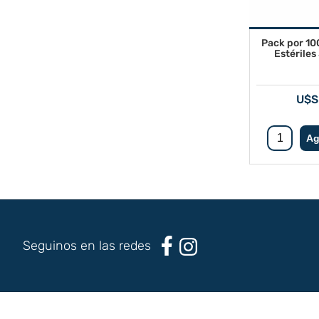
Pack por 10
Estérile
U$S
Seguinos en las redes