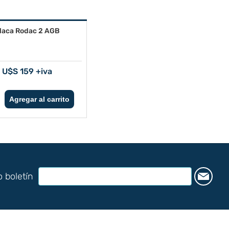
laca Rodac 2 AGB
U$S 159 +iva
o boletín