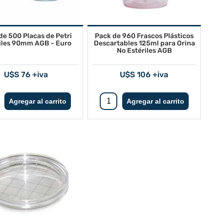
de 500 Placas de Petri
Pack de 960 Frascos Plásticos
iles 90mm AGB - Euro
Descartables 125ml para Orina
No Estériles AGB
U$S 76 +iva
U$S 106 +iva