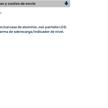
os y costos de envío
ón/carcasa de aluminio, con pantalla LCD,
larma de sobrecarga/indicador de nivel.