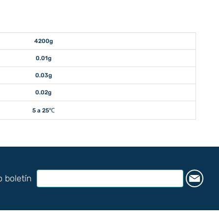
4200g
0.01g
0.03g
0.02g
5 a 25℃
o boletín