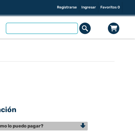
Registrarse
Ingresar
Favoritos
0
ación
mo lo puedo pagar?