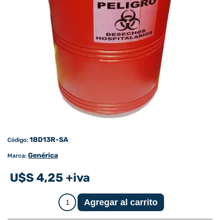
1BD13R-SA
Código:
Genérica
Marca:
U$S 4,25 +iva