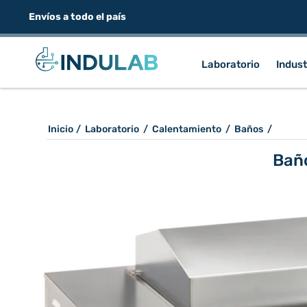
Envíos a todo el país
Laboratorio
Indust
Inicio
/
Laboratorio
/
Calentamiento
/
Baños
/
Bañ