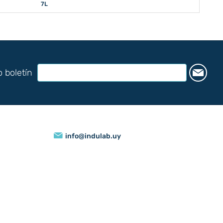
7L
o boletín
info@indulab.uy