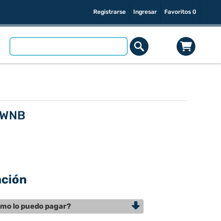
Registrarse
Ingresar
Favoritos
0
 WNB
ación
mo lo puedo pagar?