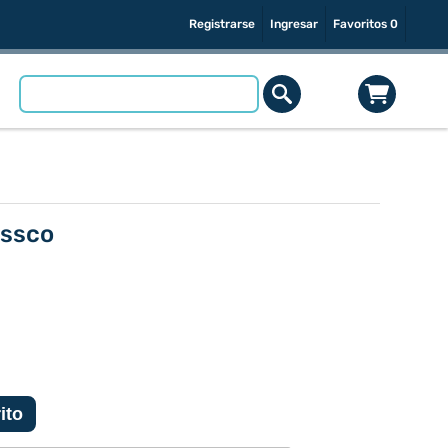
Registrarse
Ingresar
Favoritos
0
assco