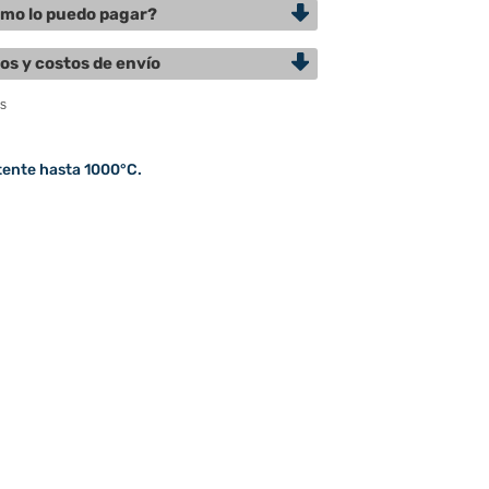
mo lo puedo pagar?
os y costos de envío
tente hasta 1000°C.