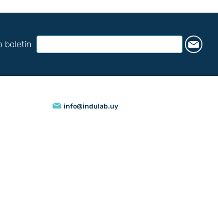
o boletín
info@indulab.uy