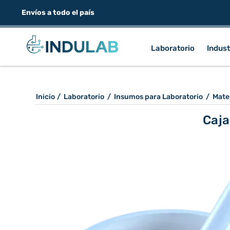
Envíos a todo el país
Laboratorio
Indust
Inicio
/
Laboratorio
/
Insumos para Laboratorio
/
Mate
Caja