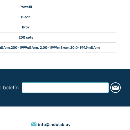
Portátil
P-511
IP57
200 sets
9uS/cm,200-1999uS/cm, 2.00-19.99mS/cm,20.0-199.9mS/cm
o boletín
info@indulab.uy