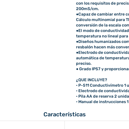
con los requisitos de prec
200mS/cm.
●Capaz de cambiar entre co
Cálculo multinomial para TD
conversión de la escala co
●El modo de conductividad
temperatura no lineal para 
●Diseños humanizados como
resbalón hacen más conveni
●Electrodo de conductivid
automática de temperatura 
preciso.
● Grado IP57 y proporcionar
¿QUE INCLUYE?
• P-511 Conductivímetro 1 
• Electrodo de conductivid
• Pila AA de reserva 2 unid
• Manual de instrucciones 1
Características