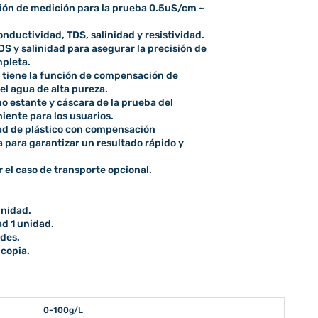
isión de medición para la prueba 0.5uS/cm ~
nductividad, TDS, salinidad y resistividad.
S y salinidad para asegurar la precisión de
mpleta.
 tiene la función de compensación de
el agua de alta pureza.
 estante y cáscara de la prueba del
ente para los usuarios.
ad de plástico con compensación
para garantizar un resultado rápido y
 el caso de transporte opcional.
unidad.
ad 1 unidad.
ades.
 copia.
0-100g/L