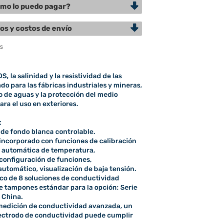
mo lo puedo pagar?
os y costos de envío
S, la salinidad y la resistividad de las
o para las fábricas industriales y mineras,
o de aguas y la protección del medio
ra el uso en exteriores.
:
 de fondo blanca controlable.
incorporado con funciones de calibración
 automática de temperatura,
configuración de funciones,
utomático, visualización de baja tensión.
o de 8 soluciones de conductividad
de tampones estándar para la opción: Serie
 China.
 medición de conductividad avanzada, un
lectrodo de conductividad puede cumplir