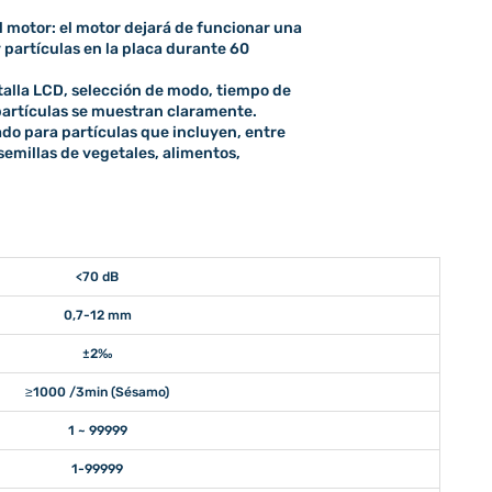
 motor: el motor dejará de funcionar una
 partículas en la placa durante 60
ntalla LCD, selección de modo, tiempo de
partículas se muestran claramente.
do para partículas que incluyen, entre
 semillas de vegetales, alimentos,
<70 dB
0,7-12 mm
±2‰
≥1000 /3min (Sésamo)
1 ~ 99999
1-99999