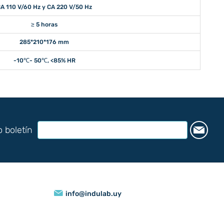
A 110 V/60 Hz y CA 220 V/50 Hz
≥ 5 horas
285*210*176 mm
-10℃- 50℃, <85% HR
o boletín
info@indulab.uy