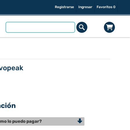
Registrarse
Ingresar
Favoritos
0
evopeak
ación
mo lo puedo pagar?