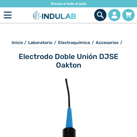
Envíos a todo el país
Inicio
/
Laboratorio
/
Electroquímica
/
Accesorios
/
Electrodo Doble Unión DJSE
Oakton