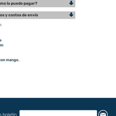
mo lo puedo pagar?
os y costos de envío
e
mm
 con mango.
o boletín