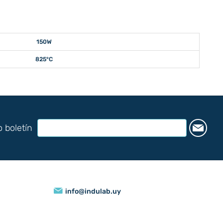
150W
825°C
o boletín
info@indulab.uy