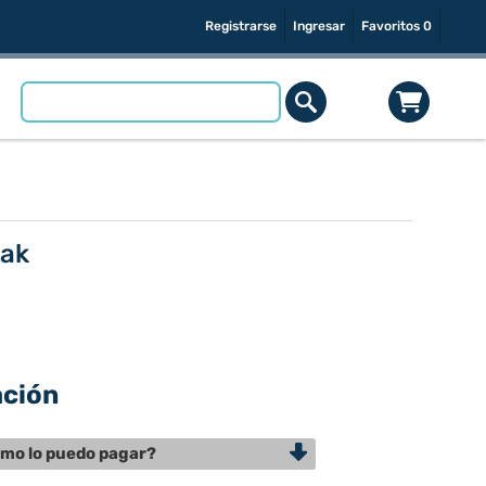
Registrarse
Ingresar
Favoritos
0
eak
ación
mo lo puedo pagar?