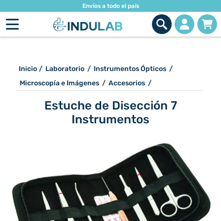
Envíos a todo el país
Inicio
/
Laboratorio
/
Instrumentos Ópticos
/
Microscopía e Imágenes
/
Accesorios
/
Estuche de Disección 7
Instrumentos