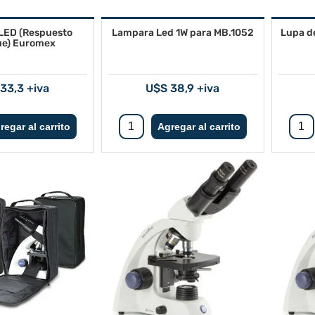
LED (Respuesto
Lampara Led 1W para MB.1052
Lupa d
ue) Euromex
33,3 +iva
U$S 38,9 +iva