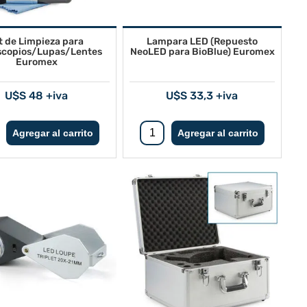
t de Limpieza para
Lampara LED (Repuesto
scopios/Lupas/Lentes
NeoLED para BioBlue) Euromex
Euromex
U$S 48 +iva
U$S 33,3 +iva