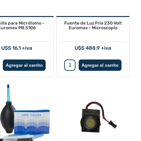
illa para Micrótomo -
Fuente de Luz Fría 230 Volt
Euromex PB.5106
Euromex - Microscopio
U$S 16,1 +iva
U$S 488,9 +iva