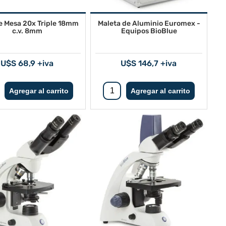
e Mesa 20x Triple 18mm
Maleta de Aluminio Euromex -
c.v. 8mm
Equipos BioBlue
U$S 68,9 +iva
U$S 146,7 +iva