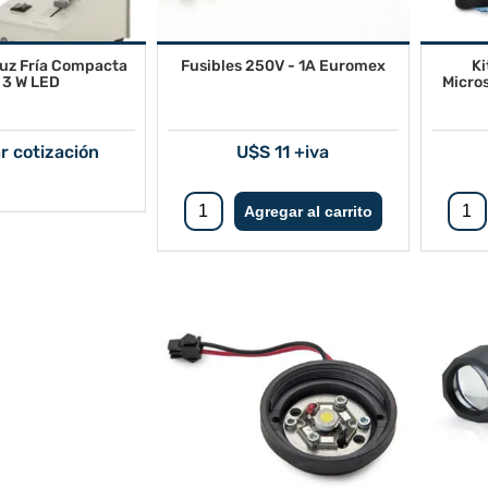
Luz Fría Compacta
Fusibles 250V - 1A Euromex
Ki
 3 W LED
Micro
ar cotización
U$S 11 +iva