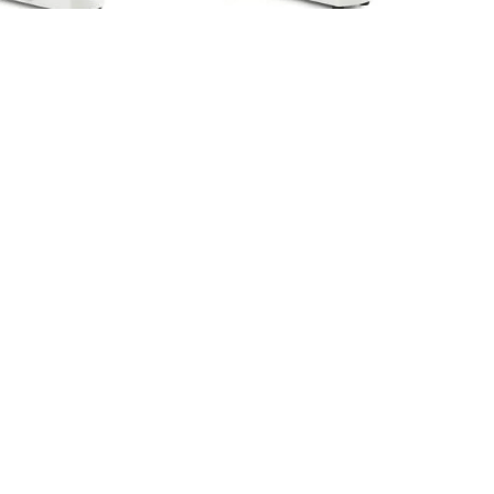
roscopio Binocular
Microscopio Binocular con
0/40/100 Euromex -
Cámara Euromex - BioBlue
icroBlue (NeoLED)
Digital
licitar cotización
Solicitar cotización