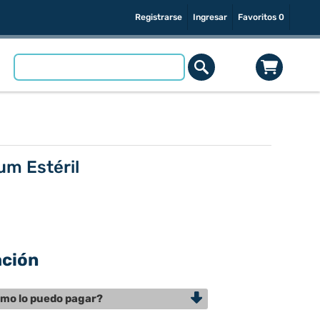
Registrarse
Ingresar
Favoritos
0
um Estéril
ación
mo lo puedo pagar?