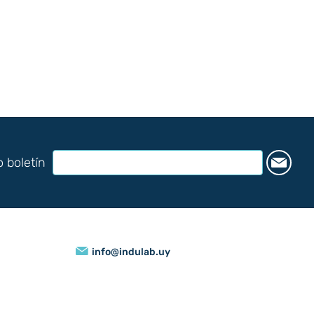
o boletín
info@indulab.uy