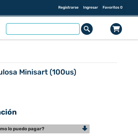
Registrarse
Ingresar
Favoritos
0
ulosa Minisart (100us)
ación
mo lo puedo pagar?