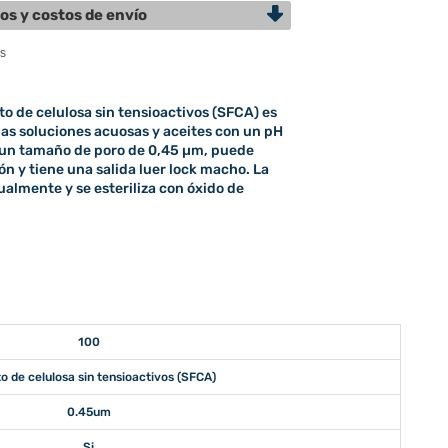
os y costos de envío
o de celulosa sin tensioactivos (SFCA) es
las soluciones acuosas y aceites con un pH
on un tamaño de poro de 0,45 µm, puede
ción y tiene una salida luer lock macho. La
ualmente y se esteriliza con óxido de
100
o de celulosa sin tensioactivos (SFCA)
0.45um
Si