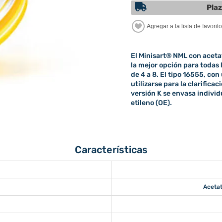
Plaz
El Minisart® NML con acetat
la mejor opción para todas 
de 4 a 8. El tipo 16555, c
utilizarse para la clarifica
versión K se envasa individ
etileno (OE).
Características
Acetat