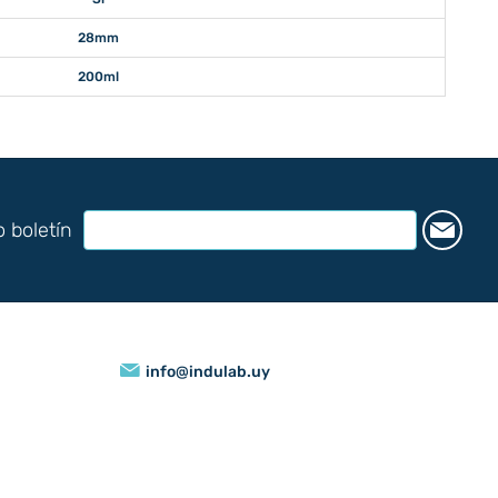
28mm
200ml
o boletín
info@indulab.uy