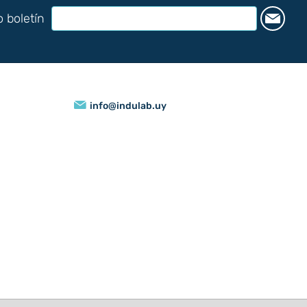
o boletín
info@indulab.uy