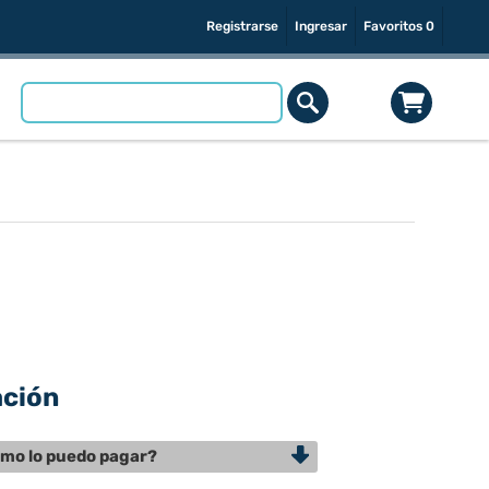
Registrarse
Ingresar
Favoritos
0
ación
mo lo puedo pagar?