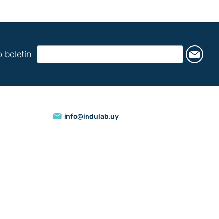
o boletín
info@indulab.uy