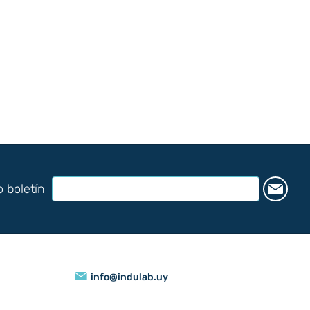
o boletín
info@indulab.uy