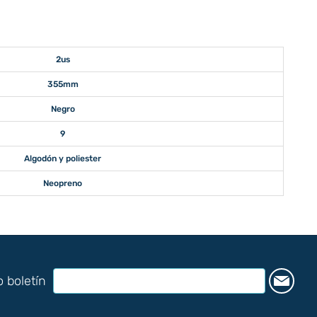
2us
355mm
Negro
9
Algodón y poliester
Neopreno
o boletín