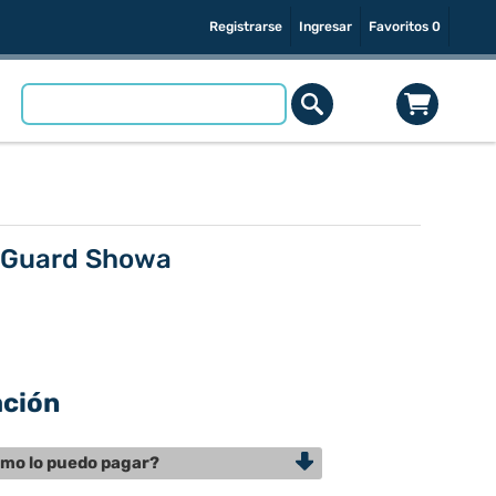
Registrarse
Ingresar
Favoritos
0
d Guard Showa
ación
mo lo puedo pagar?