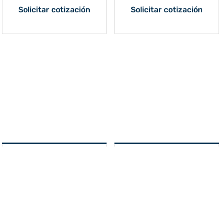
Solicitar cotización
Solicitar cotización
Refrigerador/Freezer
Tanque SS para Nitrógeno
Combinado para
Líquido 30 Lts con
Laboratorio 282 Lts Haier
Manguera Haier Biomedical
Biomedical
Solicitar cotización
Solicitar cotización