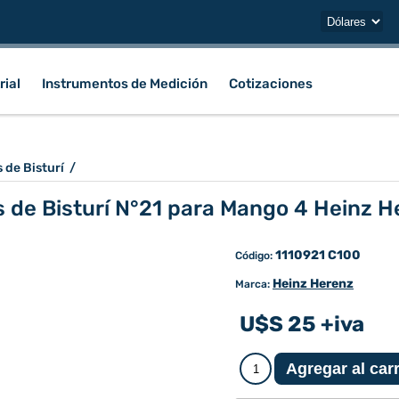
rial
Instrumentos de Medición
Cotizaciones
 de Bisturí
/
s de Bisturí N°21 para Mango 4 Heinz H
1110921 C100
Código:
Heinz Herenz
Marca:
U$S 25 +iva