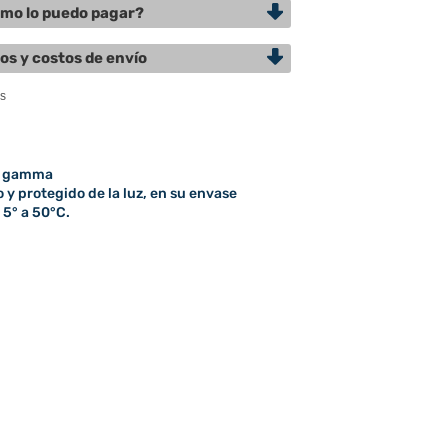
mo lo puedo pagar?
os y costos de envío
ón gamma
y protegido de la luz, en su envase
 5° a 50°C.