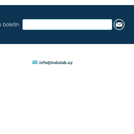
o boletín
info@indulab.uy