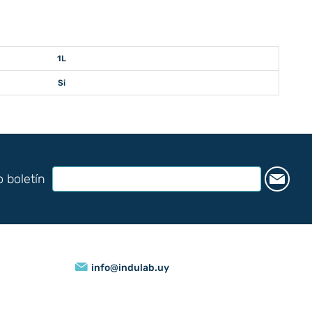
1L
Si
o boletín
info@indulab.uy