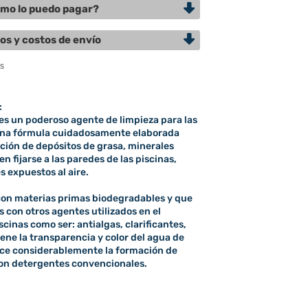
mo lo puedo pagar?
os y costos de envío
:
un poderoso agente de limpieza para las
 Una fórmula cuidadosamente elaborada
ación de depósitos de grasa, minerales
n fijarse a las paredes de las piscinas,
 expuestos al aire.
con materias primas biodegradables y que
 con otros agentes utilizados en el
cinas como ser: antialgas, clarificantes,
ene la transparencia y color del agua de
duce considerablemente la formación de
on detergentes convencionales.