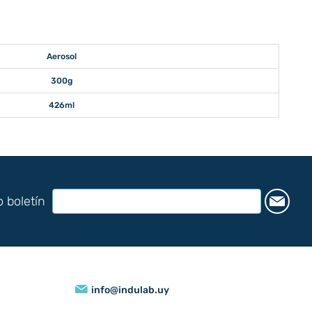
Aerosol
300g
426ml
o boletín
info@indulab.uy