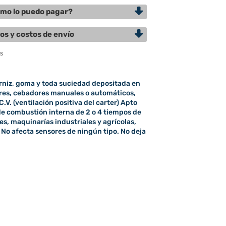
mo lo puedo pagar?
os y costos de envío
rniz, goma y toda suciedad depositada en
dores, cebadores manuales o automáticos,
.V. (ventilación positiva del carter) Apto
de combustión interna de 2 o 4 tiempos de
s, maquinarías industriales y agrícolas,
 No afecta sensores de ningún tipo. No deja