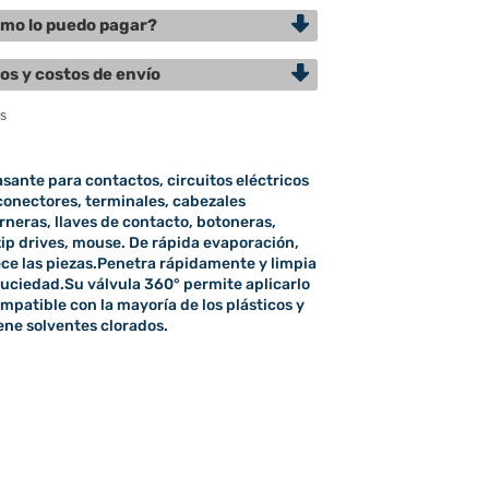
mo lo puedo pagar?
os y costos de envío
sante para contactos, circuitos eléctricos
 conectores, terminales, cabezales
rneras, llaves de contacto, botoneras,
ip drives, mouse. De rápida evaporación,
ce las piezas.Penetra rápidamente y limpia
uciedad.Su válvula 360° permite aplicarlo
patible con la mayoría de los plásticos y
ene solventes clorados.