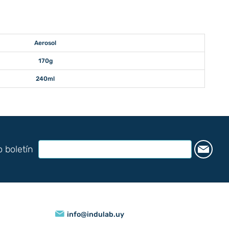
Aerosol
170g
240ml
o boletín
info@indulab.uy