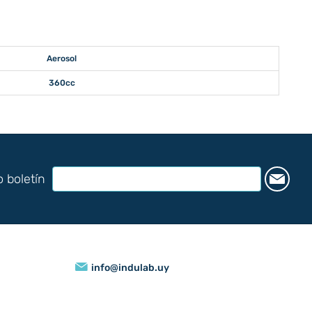
Aerosol
360cc
o boletín
info@indulab.uy