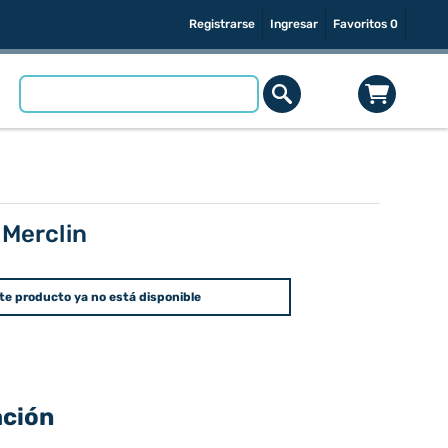
Registrarse
Ingresar
Favoritos
0
 Merclin
te producto ya no está disponible
ación