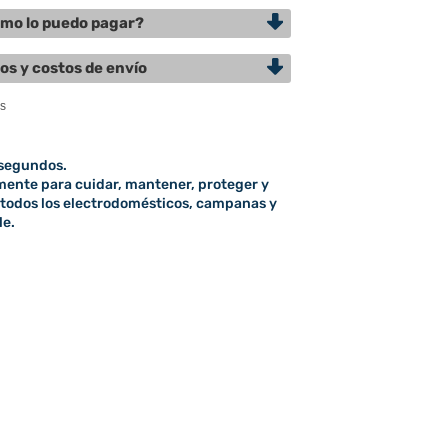
mo lo puedo pagar?
os y costos de envío
 segundos.
mente para cuidar, mantener, proteger y
todos los electrodomésticos, campanas y
le.