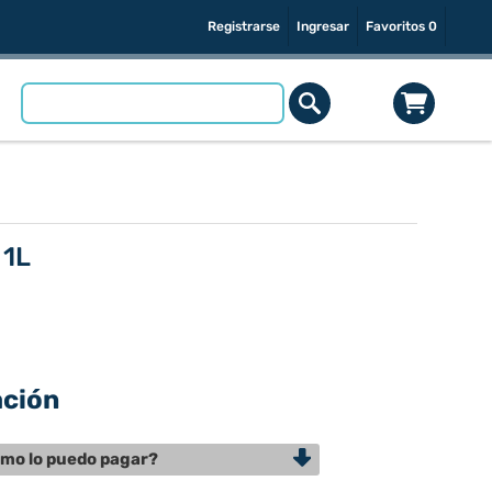
Registrarse
Ingresar
Favoritos
0
 1L
ación
mo lo puedo pagar?