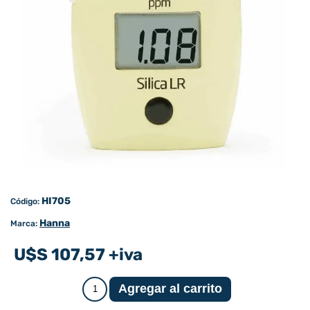
HI705
Código:
Hanna
Marca:
U$S 107,57 +iva