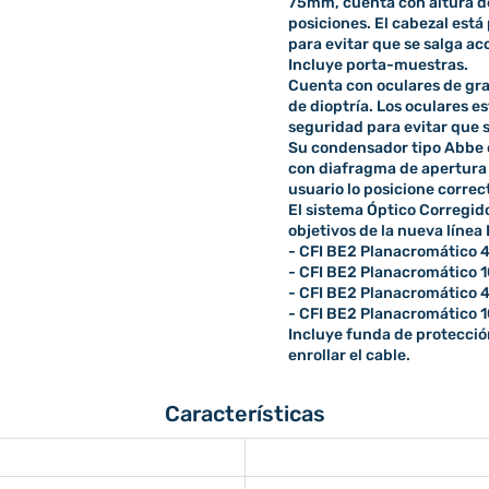
75mm, cuenta con altura de
posiciones. El cabezal está
para evitar que se salga a
Incluye porta-muestras.
Cuenta con oculares de gr
de dioptría. Los oculares e
seguridad para evitar que 
Su condensador tipo Abbe c
con diafragma de apertura 
usuario lo posicione correc
El sistema Óptico Corregido
objetivos de la nueva línea
- CFI BE2 Planacromático 4x
- CFI BE2 Planacromático 10
- CFI BE2 Planacromático 40x
- CFI BE2 Planacromático 10
Incluye funda de protecció
enrollar el cable.
Características