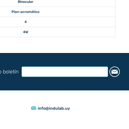
Binocular
Plan-acromático
4
4W
o boletín
info@indulab.uy