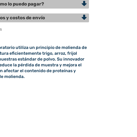
mo lo puedo pagar?
os y costos de envío
ratorio utiliza un principio de molienda de
tura eficientemente trigo, arroz, frijol
uestras estándar de polvo. Su innovador
reduce la pérdida de muestra y mejora el
in afectar el contenido de proteínas y
de molienda.