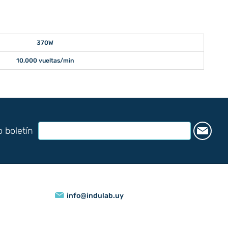
370W
10,000 vueltas/min
o boletín
info@indulab.uy