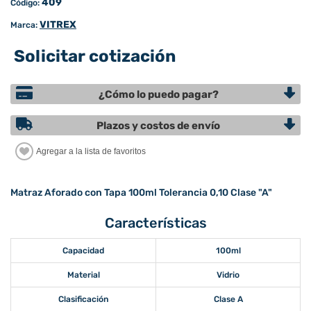
409
Código:
VITREX
Marca:
Solicitar cotización
¿Cómo lo puedo pagar?
Plazos y costos de envío
Matraz Aforado con Tapa 100ml Tolerancia 0,10 Clase "A"
Características
Capacidad
100ml
Material
Vidrio
Clasificación
Clase A