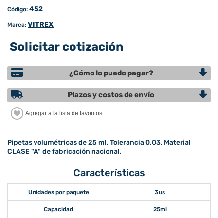
452
Código:
VITREX
Marca:
Solicitar cotización
¿Cómo lo puedo pagar?
Plazos y costos de envío
Pipetas volumétricas de 25 ml. Tolerancia 0.03. Material
CLASE "A" de fabricación nacional.
Características
Unidades por paquete
3us
Capacidad
25ml