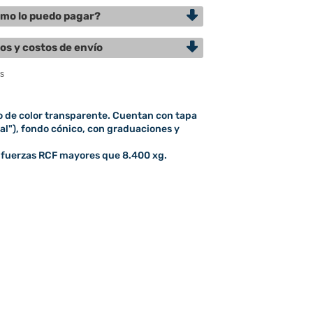
mo lo puedo pagar?
os y costos de envío
o de color transparente. Cuentan con tapa
al"), fondo cónico, con graduaciones y
 fuerzas RCF mayores que 8.400 xg.