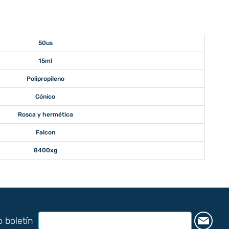
50us
15ml
Polipropileno
Cónico
Rosca y hermética
Falcon
8400xg
o boletín