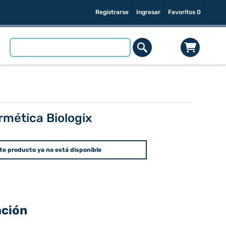
Registrarse
Ingresar
Favoritos
0
rmética Biologix
te producto ya no está disponible
ación