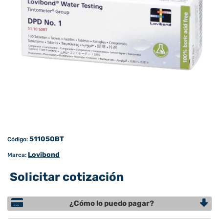
511050BT
Código:
Lovibond
Marca:
Solicitar cotización
¿Cómo lo puedo pagar?