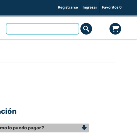
Registrarse
Ingresar
Favoritos
0
ación
mo lo puedo pagar?