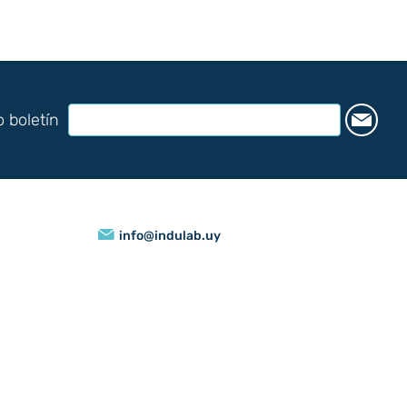
o boletín
info@indulab.uy