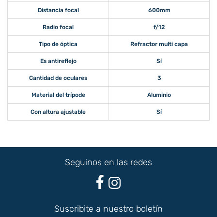
Distancia focal
600mm
Radio focal
f/12
Tipo de óptica
Refractor multi capa
Es antireflejo
Sí
Cantidad de oculares
3
Material del trípode
Aluminio
Con altura ajustable
Sí
Seguinos en las redes
Suscribite a nuestro boletín