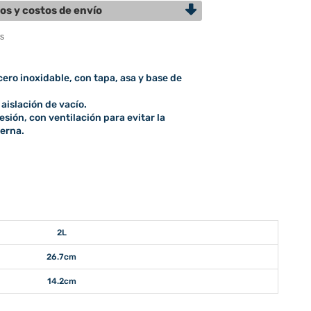
os y costos de envío
ero inoxidable, con tapa, asa y base de
 aislación de vacío.
esión, con ventilación para evitar la
erna.
2L
26.7cm
14.2cm