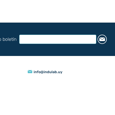
o boletín
info@indulab.uy