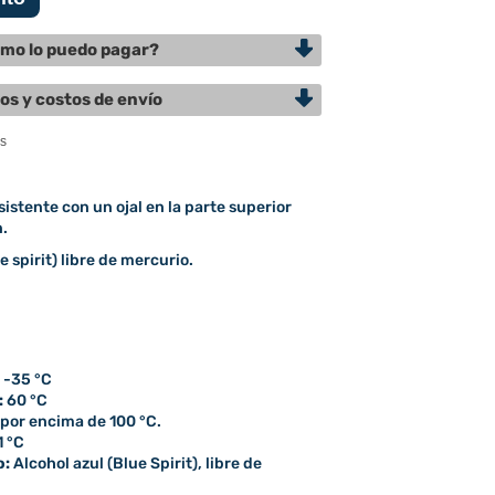
mo lo puedo pagar?
os y costos de envío
sistente con un ojal en la parte superior
n.
e spirit) libre de mercurio.
-35 °C
:
60 °C
C por encima de 100 °C.
1 °C
o:
Alcohol azul (Blue Spirit), libre de