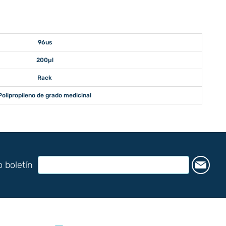
96us
200µl
Rack
Polipropileno de grado medicinal
o boletín