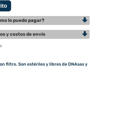
mo lo puedo pagar?
os y costos de envío
n filtro. Son estériles y libres de DNAsas y