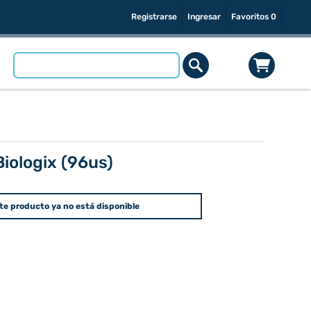
Registrarse
Ingresar
Favoritos
0
Biologix (96us)
te producto ya no está disponible