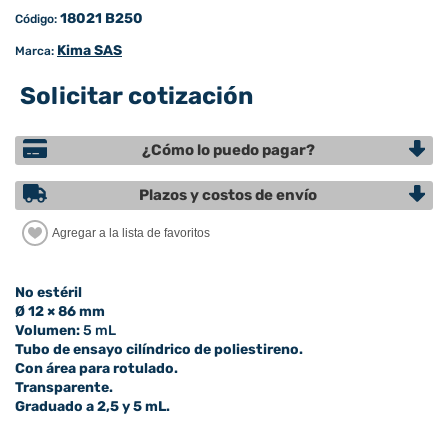
18021 B250
Código:
Kima SAS
Marca:
Solicitar cotización
¿Cómo lo puedo pagar?
Plazos y costos de envío
No estéril
Ø 12 × 86 mm
Volumen:
5 mL
Tubo de ensayo cilíndrico de poliestireno.
Con área para rotulado.
Transparente.
Graduado a 2,5 y 5 mL.