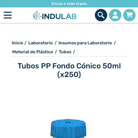
Envíos a todo el país
Inicio
/
Laboratorio
/
Insumos para Laboratorio
/
Material de Plástico
/
Tubos
/
Tubos PP Fondo Cónico 50ml
(x250)