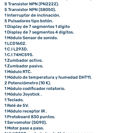
5 Transistor NPN (PN2222).
5 Transistor NPN (S8050).
1 Interruptor de inclinación.
5 Pulsadores tipo botón.
1 Display de 7 segmentos 1 dígito
1 Display de 7 segmentos 4 dígitos.
1 Módulo Sensor de sonido.
1 LCD1602.
1 C.I L293D.
1 C.I 74HC595.
1 Zumbador activo.
1 Zumbador pasivo.
1 Módulo RTC.
1 Módulo de temperatura y humedad DHT11.
2 Potenciómetro (10 K).
1 Módulo codificador rotatorio.
1 Módulo Joystick .
1 Teclado.
1 Relé de 5V.
1 Módulo receptor IR .
1 Protoboard 830 puntos.
1 Servomotor (SG90).
1 Motor paso a paso.