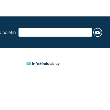
o boletín
info@indulab.uy