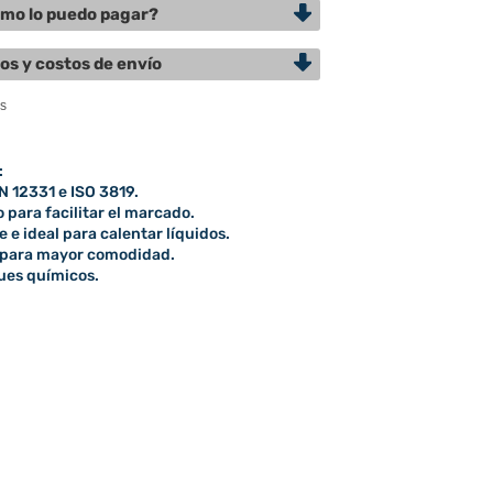
mo lo puedo pagar?
os y costos de envío
:
N 12331 e ISO 3819.
para facilitar el marcado.
 e ideal para calentar líquidos.
a para mayor comodidad.
ques químicos.