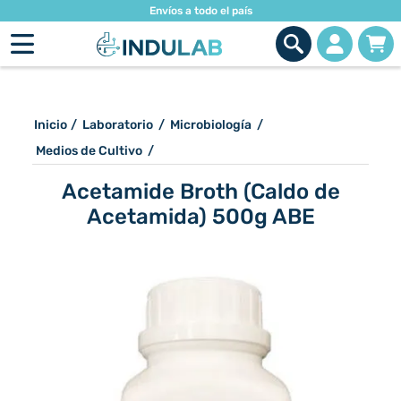
Envíos a todo el país
Inicio
/
Laboratorio
/
Microbiología
/
Medios de Cultivo
/
Acetamide Broth (Caldo de
Acetamida) 500g ABE