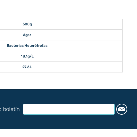
500g
Agar
Bacterias Heterótrofas
18.1g/L
27.6L
o boletín