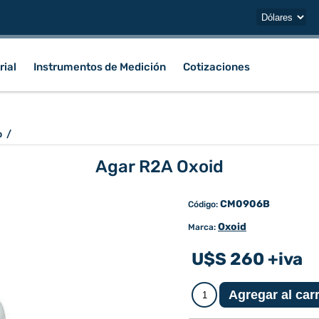
rial
Instrumentos de Medición
Cotizaciones
o
/
Agar R2A Oxoid
CM0906B
Código:
Oxoid
Marca:
U$S 260 +iva