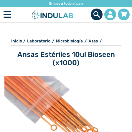
Envíos a todo el país
Inicio
/
Laboratorio
/
Microbiología
/
Asas
/
Ansas Estériles 10ul Bioseen
(x1000)