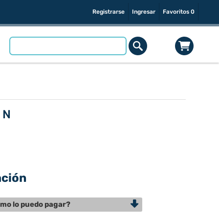
Registrarse
Ingresar
Favoritos
0
 N
ación
mo lo puedo pagar?