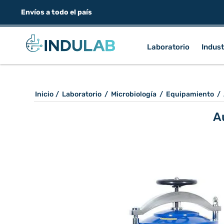
Envíos a todo el país
Laboratorio
Indust
Inicio
/
Laboratorio
/
Microbiología
/
Equipamiento
/
A