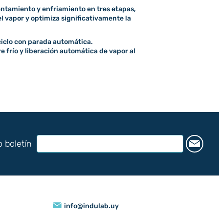
ntamiento y enfriamiento en tres etapas,
l vapor y optimiza significativamente la
 ciclo con parada automática.
 frío y liberación automática de vapor al
o boletín
info@indulab.uy