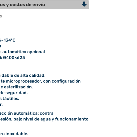
os y costos de envío
16~134ºC
a
a automática opcional
): Ø400×625
dable de alta calidad.
te microprocesador, con configuración
e esterilización.
de seguridad.
 táctiles.
r.
ección automática: contra
sión, bajo nivel de agua y funcionamiento
ro inoxidable.