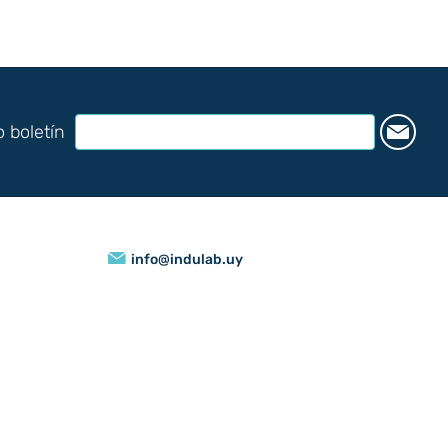
o boletín
info@indulab.uy