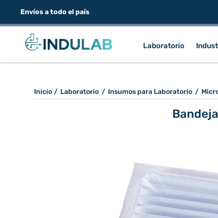
Envíos a todo el país
Laboratorio
Indust
Inicio
/
Laboratorio
/
Insumos para Laboratorio
/
Micr
Bandeja