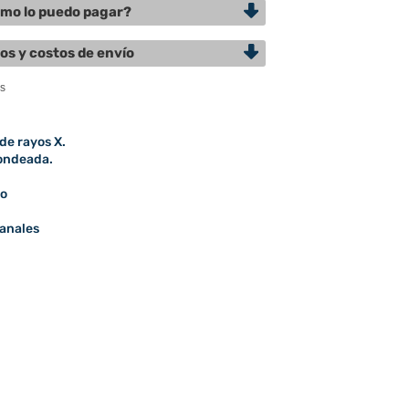
mo lo puedo pagar?
os y costos de envío
de rayos X.
dondeada.
co
canales