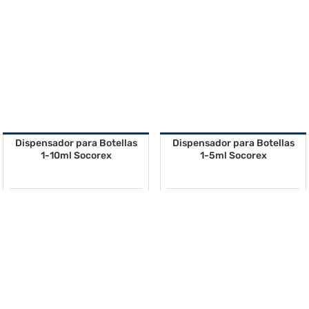
Dispensador para Botellas
Dispensador para Botellas
1-10ml Socorex
1-5ml Socorex
Solicitar cotización
U$S 360 +iva